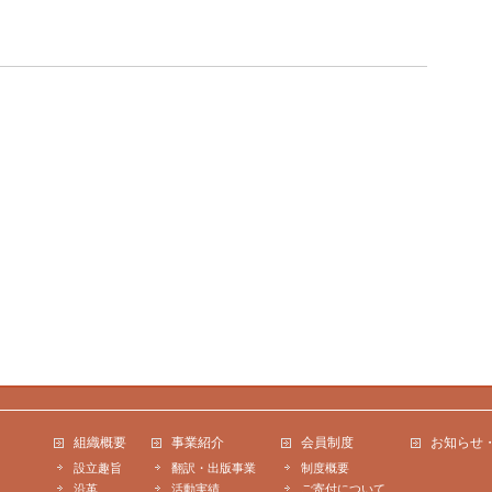
組織概要
事業紹介
会員制度
お知らせ
設立趣旨
翻訳・出版事業
制度概要
沿革
活動実績
ご寄付について