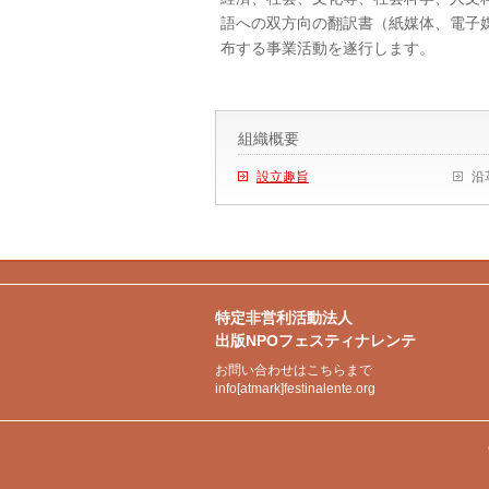
語への双方向の翻訳書（紙媒体、電子
布する事業活動を遂行します。
組織概要
設立趣旨
沿
特定非営利活動法人
出版NPOフェスティナレンテ
お問い合わせはこちらまで
info[atmark]festinalente.org