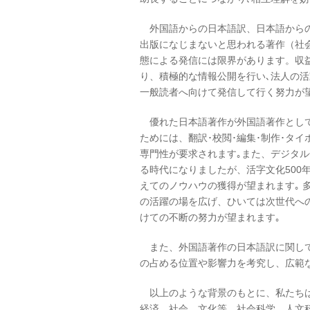
外国語からの日本語訳、日本語からの
出版になじまないと思われる著作（社
態による発信には限界があります。収
り、積極的な情報公開を行い､法人の
一般読者へ向けて発信して行く努力が
優れた日本語著作が外国語著作として
ためには、翻訳･校閲･編集･制作･タ
専門性が要求されます｡また、デジタル
る時代になりましたが、活字文化500
えてのノウハウの獲得が望まれます｡ 
の活躍の場を広げ、ひいては次世代へ
けての不断の努力が望まれます｡
また、外国語著作の日本語訳に関して
の占める位置や影響力を考究し、広範
以上のような背景のもとに、私たちは
経済、社会、文化等、社会科学、人文