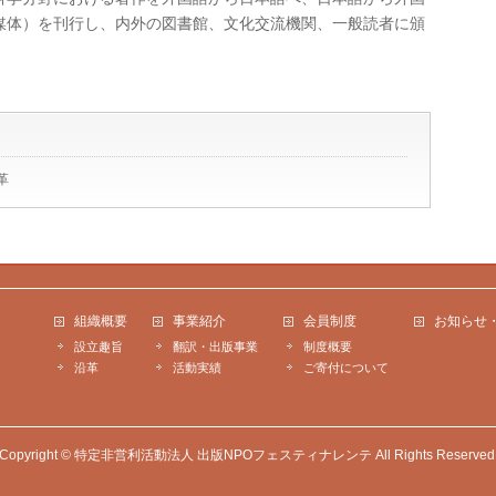
媒体）を刊行し、内外の図書館、文化交流機関、一般読者に頒
革
組織概要
事業紹介
会員制度
お知らせ
設立趣旨
翻訳・出版事業
制度概要
沿革
活動実績
ご寄付について
Copyright ©
特定非営利活動法人 出版NPOフェスティナレンテ
All Rights Reserved