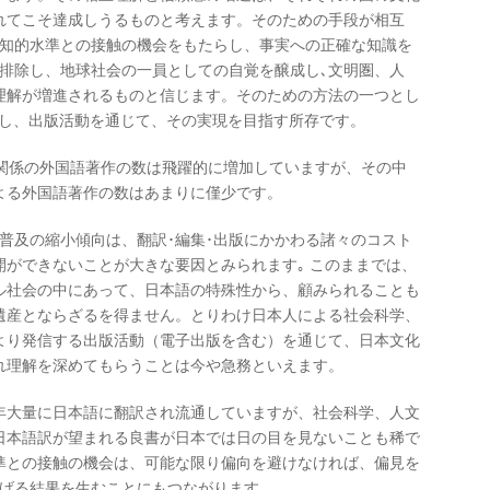
れてこそ達成しうるものと考えます。そのための手段が相互
、知的水準との接触の機会をもたらし、事実への正確な知識を
を排除し、地球社会の一員としての自覚を醸成し､文明圏、人
理解が増進されるものと信じます。そのための方法の一つとし
織し、出版活動を通じて、その実現を目指す所存です。
関係の外国語著作の数は飛躍的に増加していますが、その中
よる外国語著作の数はあまりに僅少です。
普及の縮小傾向は、翻訳･編集･出版にかかわる諸々のコスト
ができないことが大きな要因とみられます｡ このままでは、
ル社会の中にあって、日本語の特殊性から、顧みられることも
遺産とならざるを得ません。とりわけ日本人による社会科学、
より発信する出版活動（電子出版を含む）を通じて、日本文化
れ理解を深めてもらうことは今や急務といえます。
大量に日本語に翻訳され流通していますが、社会科学、人文
日本語訳が望まれる良書が日本では日の目を見ないことも稀で
準との接触の機会は、可能な限り偏向を避けなければ、偏見を
妨げる結果を生むことにもつながります。