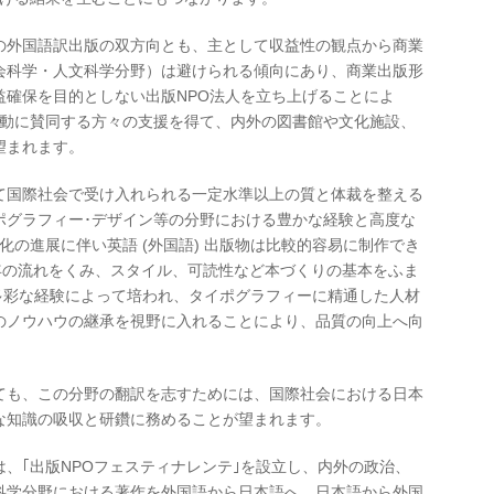
外国語訳出版の双方向とも、主として収益性の観点から商業
会科学・人文科学分野）は避けられる傾向にあり、商業出版形
益確保を目的としない出版NPO法人を立ち上げることによ
活動に賛同する方々の支援を得て、内外の図書館や文化施設、
望まれます。
国際社会で受け入れられる一定水準以上の質と体裁を整える
イポグラフィー･デザイン等の分野における豊かな経験と高度な
化の進展に伴い英語 (外国語) 出版物は比較的容易に制作でき
年の流れをくみ、スタイル、可読性など本づくりの基本をふま
多彩な経験によって培われ、タイポグラフィーに精通した人材
のノウハウの継承を視野に入れることにより、品質の向上へ向
も、この分野の翻訳を志すためには、国際社会における日本
な知識の吸収と研鑽に務めることが望まれます。
、｢出版NPOフェスティナレンテ｣を設立し、内外の政治、
科学分野における著作を外国語から日本語へ、日本語から外国