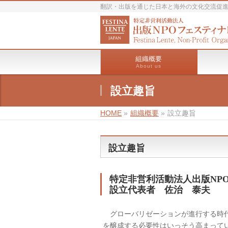
翻訳・出版を通じた日本と海外の文化交流促
組織概要
About us
設立趣旨
HOME
»
組織概要
»
設立趣旨
設立趣旨
特定非営利活動法人出版NP
設立代表者 佐治 泰夫
グローバリゼーションが進行する時代
を醸成する必要性はいっそう高まって