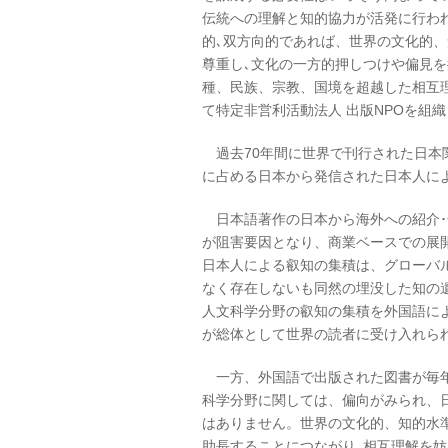
伝統への理解と知的協力が活発に行わ
的､双方向的であれば、世界の文化的
尊重し､文化の一方的押しつけや偏見
種、民族、宗教、国境を超越した相互
て特定非営利活動法人 出版NPOを組
過去70年間に世界で刊行された日本
に占める日本から発信された日本人に
日本語著作の日本から海外への紹介･
が阻害要因となり、商業ベースでの展開
日本人による叡知の集積は、グローバ
なく存在しないも同然の埋没した知の
人文科学分野の叡知の集積を外国語に
が総体として世界の読者に受け入れら
一方、外国語で出版された図書が毎年
科学分野に関しては、偏向がみられ、
はありません。世界の文化的、知的水
助長することにつながり､相互理解を